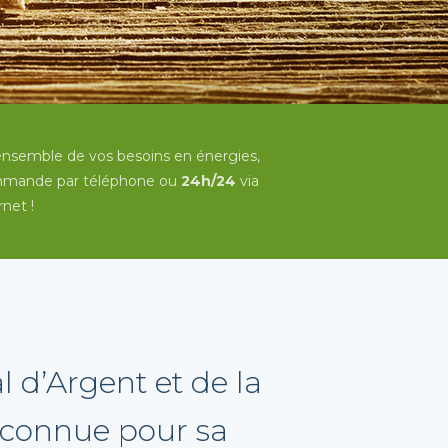
'ensemble de vos besoins en énergies,
mmande par téléphone ou
24h/24
via
rnet !
l d’Argent et de la
econnue pour sa