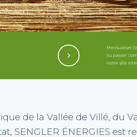
Mensualiser l
ou passer co
notre site inte
ique de la Vallée de Villé, du Va
stat, SENGLER ÉNERGIES est r