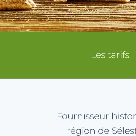
Les tarifs
Fournisseur histor
région de Séle